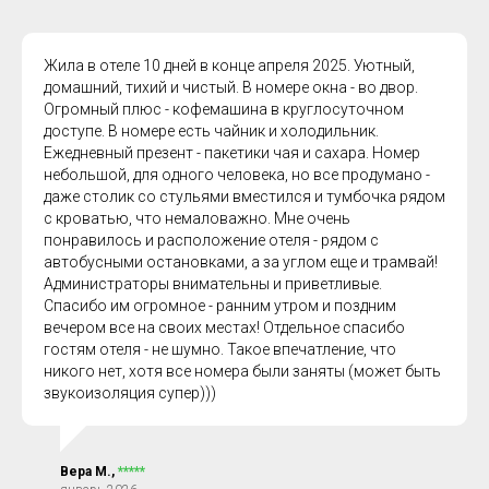
Жила в отеле 10 дней в конце апреля 2025. Уютный,
домашний, тихий и чистый. В номере окна - во двор.
Огромный плюс - кофемашина в круглосуточном
доступе. В номере есть чайник и холодильник.
Ежедневный презент - пакетики чая и сахара. Номер
небольшой, для одного человека, но все продумано -
даже столик со стульями вместился и тумбочка рядом
с кроватью, что немаловажно. Мне очень
понравилось и расположение отеля - рядом с
автобусными остановками, а за углом еще и трамвай!
Администраторы внимательны и приветливые.
Спасибо им огромное - ранним утром и поздним
вечером все на своих местах! Отдельное спасибо
гостям отеля - не шумно. Такое впечатление, что
никого нет, хотя все номера были заняты (может быть
звукоизоляция супер)))
Вера М.,
*****