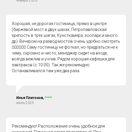
январь 2026
Хорошая, не дорогая гостиница, прямо в центре
(биржевой мост в двух шахах, Петропавловская
крепость в трех шагах, Кунсткамера, зоопарк и много
др). Вечером на развод мостов очень удобно смотреть
👍🏻👍🏻👍🏻 Саму гостиницу не фоткал, но придраться не к
чему, скромно и чисто, менеджер сидит на входе,
всегда вежлив и учтив. Рядом хорошая кафешка для
завтраков (с 10:00). Так же рекомендую.
Останавливался там уже два раза.
Илья Платонов,
*****
июль 2025
Рекомендую! Расположение очень удобное для