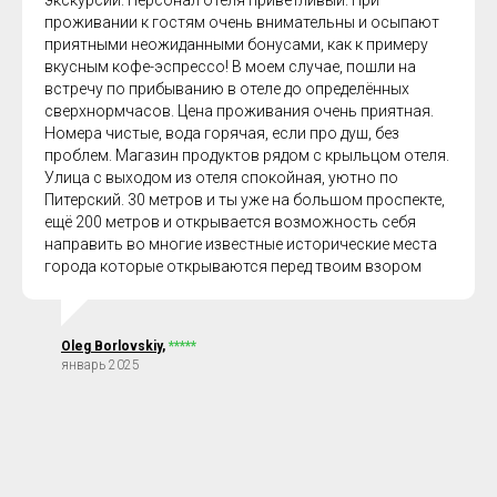
экскурсий. Персонал отеля приветливый. При
проживании к гостям очень внимательны и осыпают
приятными неожиданными бонусами, как к примеру
вкусным кофе-эспрессо! В моем случае, пошли на
встречу по прибыванию в отеле до определённых
сверхнормчасов. Цена проживания очень приятная.
Номера чистые, вода горячая, если про душ, без
проблем. Магазин продуктов рядом с крыльцом отеля.
Улица с выходом из отеля спокойная, уютно по
Питерский. 30 метров и ты уже на большом проспекте,
ещё 200 метров и открывается возможность себя
направить во многие известные исторические места
города которые открываются перед твоим взором
Oleg Borlovskiy
,
*****
январь 2025